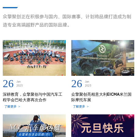
众擎聚创正在积极参与国内、国际赛事，计划将品牌打造成为制
造专业高端越野产品的国际品牌。
26
26
Jan
Jan
2025
2025
深耕教育，众擎聚创与中国汽车工
众擎聚创亮相意大利EICMA米兰国
程学会巴哈大赛再次合作
际摩托车展
了解更多
>
了解更多
>