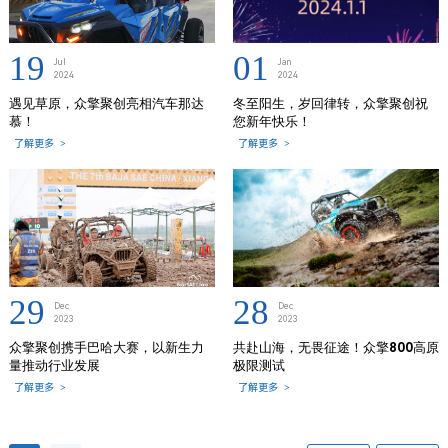
19
01
Jul
Jan
2024
2024
遇见草原，众擎聚创亮相汽车那达
冬至阳生，岁回律转，众擎聚创祝
慕！
您新年快乐！
了解更多
>
了解更多
>
29
28
Dec
Dec
2023
2023
众擎聚创携手巴哈大赛，以新生力
共赴山海，无畏征途！众擎800高原
量推动行业发展
极限测试
了解更多
>
了解更多
>